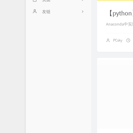
算法笔记
关于我
友链
【pytho
学习笔记
藏书阁
地狱通信
Anaconda中
云服务器
实验室
图论工具
PCsky
操作系统
归档树
实用工具
日常杂记
影视记录
2