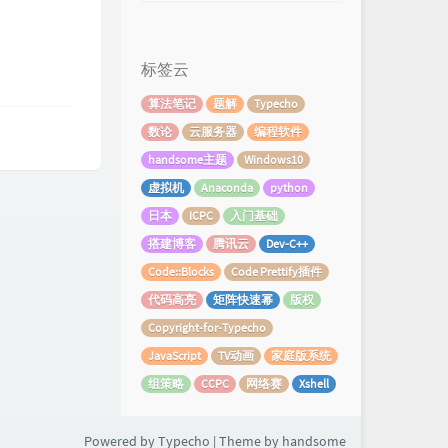
标签云
算法笔记
题解
Typecho
数论
云服务器
编程软件
handsome主题
Windows10
虚拟机
Anaconda
python
日本
ICPC
入门基础
搭建博客
腾讯云
Dev-C++
Code::Blocks
Code Prettify插件
代码高亮
矩阵快速幂
版权
Copyright-for-Typecho
JavaScript
TV动画
家庭版系统
组策略
CCPC
网络赛
Xshell
Powered by
Typecho
| Theme by
handsome