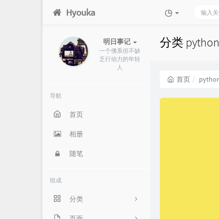
Hyouka
分类 pyth
明日事记
一个佛系但不缺
乏行动力的年轻
人
首页
pytho
导航
首页
相册
随笔
组成
分类
信息竞赛
页面