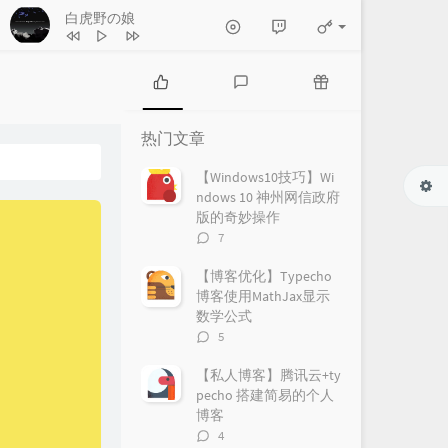
白虎野の娘
热
最
随
门
新
机
热门文章
文
评
文
章
论
章
【Windows10技巧】Wi
ndows 10 神州网信政府
版的奇妙操作
评
7
论
数：
【博客优化】Typecho
博客使用MathJax显示
数学公式
评
5
论
数：
【私人博客】腾讯云+ty
pecho 搭建简易的个人
博客
评
4