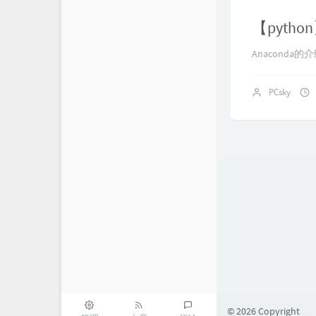
【pyth
Anaconda
PCsky
© 2026 Copyright