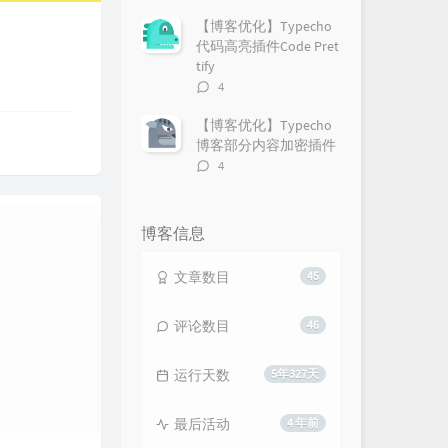
论
数：
【博客优化】Typecho
代码高亮插件Code Pret
tify
评
4
论
数：
【博客优化】Typecho
博客部分内容加密插件
评
4
论
数：
博客信息
文章数目
45
评论数目
46
运行天数
5年327天
最后活动
4 年前