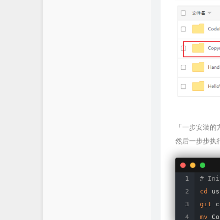
「一步安装的
然后一步步执
# Ini
cd
 us
git
mv
 Co