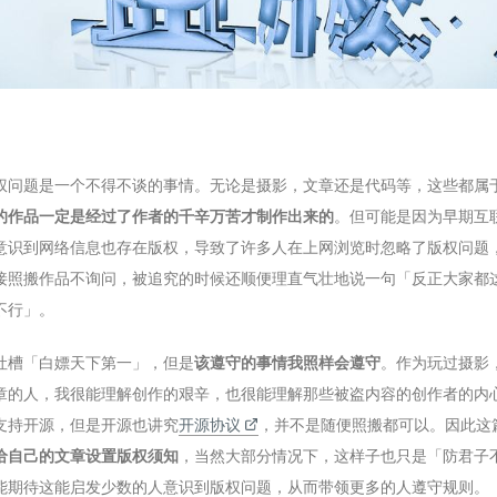
权问题是一个不得不谈的事情。无论是摄影，文章还是代码等，这些都属
的作品一定是经过了作者的千辛万苦才制作出来的
。但可能是因为早期互
意识到网络信息也存在版权，导致了许多人在上网浏览时忽略了版权问题
接照搬作品不询问，被追究的时候还顺便理直气壮地说一句「反正大家都
不行」。
吐槽「白嫖天下第一」，但是
该遵守的事情我照样会遵守
。作为玩过摄影
章的人，我很能理解创作的艰辛，也很能理解那些被盗内容的创作者的内
支持开源，但是开源也讲究
开源协议
，并不是随便照搬都可以。因此这
给自己的文章设置版权须知
，当然大部分情况下，这样子也只是「防君子
能期待这能启发少数的人意识到版权问题，从而带领更多的人遵守规则。