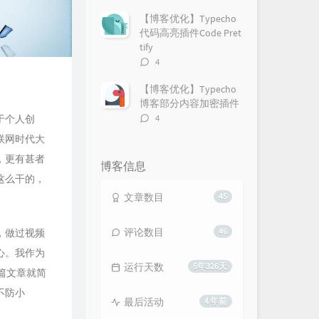
论
数：
【博客优化】Typecho
代码高亮插件Code Pret
tify
评
4
论
数：
【博客优化】Typecho
博客部分内容加密插件
评
4
于个人创
论
联网时代大
数：
，更有甚者
博客信息
这么干的，
文章数目
45
评论数目
46
，做过视频
心。我作为
运行天数
5年326天
篇文章就简
不防小
最后活动
4 年前