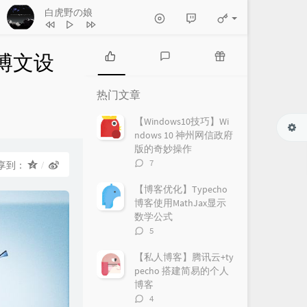
白虎野の娘
博文设
热
最
随
门
新
机
热门文章
文
评
文
章
论
章
【Windows10技巧】Wi
ndows 10 神州网信政府
版的奇妙操作
评
7
享到：
论
数：
【博客优化】Typecho
博客使用MathJax显示
数学公式
评
5
论
数：
【私人博客】腾讯云+ty
pecho 搭建简易的个人
博客
评
4