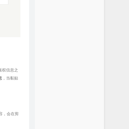
版权信息之
息
，当黏贴
容，会在剪