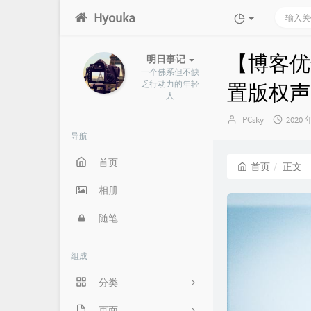
Hyouka
【博客优
明日事记
一个佛系但不缺
乏行动力的年轻
置版权声
人
博
发
PCsky
2020 
主：
布
导航
时
间：
首页
首页
正文
相册
随笔
组成
分类
信息竞赛
页面