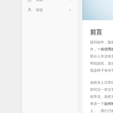
算法笔记
关于我
友链
学习笔记
藏书阁
地狱通信
云服务器
实验室
图论工具
前言
操作系统
归档树
提到创作，版
作，
一份优秀
实用工具
部分人并没有
日常杂记
明知故犯，直
影视记录
我这样子有何
2
虽然本人日常
和写过一些文
程序员，虽然
单讲一下
如何
人」，我们只