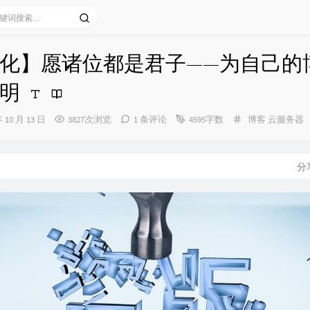
化】愿诸位都是君子——为自己的
明
分
年 10 月 13 日
3827次浏览
1 条评论
4595字数
博客
云服务器
类：
分