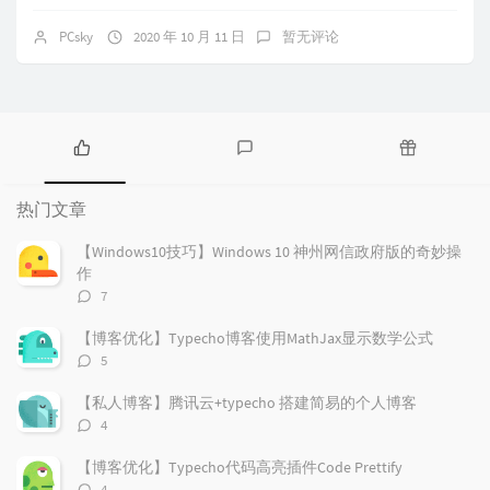
PCsky
2020 年 10 月 11 日
暂无评论
热
最
随
门
新
机
热门文章
文
评
文
章
论
章
【Windows10技巧】Windows 10 神州网信政府版的奇妙操
作
评
7
论
数：
【博客优化】Typecho博客使用MathJax显示数学公式
评
5
论
数：
【私人博客】腾讯云+typecho 搭建简易的个人博客
评
4
论
数：
【博客优化】Typecho代码高亮插件Code Prettify
评
4