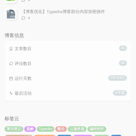
论
数：
【博客优化】Typecho博客部分内容加密插件
评
4
论
数：
博客信息
文章数目
45
评论数目
46
运行天数
5年324天
最后活动
4 年前
标签云
算法笔记
题解
Typecho
数论
云服务器
编程软件