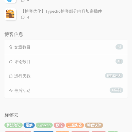
论
数：
【博客优化】Typecho博客部分内容加密插件
评
4
论
数：
博客信息
文章数目
45
评论数目
46
运行天数
5年324天
最后活动
4 年前
标签云
算法笔记
题解
Typecho
数论
云服务器
编程软件