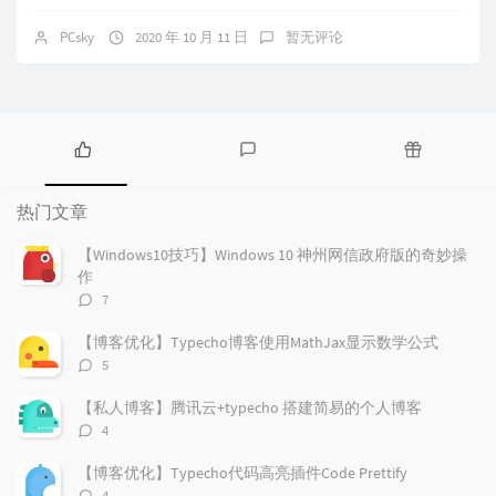
PCsky
2020 年 10 月 11 日
暂无评论
热
最
随
门
新
机
热门文章
文
评
文
章
论
章
【Windows10技巧】Windows 10 神州网信政府版的奇妙操
作
评
7
论
数：
【博客优化】Typecho博客使用MathJax显示数学公式
评
5
论
数：
【私人博客】腾讯云+typecho 搭建简易的个人博客
评
4
论
数：
【博客优化】Typecho代码高亮插件Code Prettify
评
4