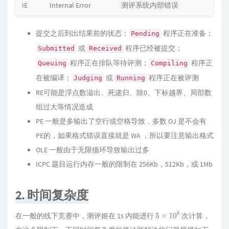
IE
Internal Error
测评系统内部错误
提交之后到出结果前的状态：
程序正在准备；
Pending
或
程序已经被提交；
Submitted
Received
程序正在排队等待评测；
程序正
Queuing
Compiling
在被编译；
或
程序正在被评测
Judging
Running
RE可能是浮点数溢出、死递归、除0、下标越界、局部数
组过大等情况造成
PE 一般是多输出了空行或空格导致，多数 OJ 是不会有
PE的，如果格式错误直接就是 WA ，所以要注意输出格式
OLE 一般由于无限循环导致输出过多
ICPC 题目运行内存一般的限制在 256Kb，512Kb，或 1Mb
2. 时间复杂度
在一般的线下竞赛中，测评姬在 1s 内能进行
次计算，
5
×
10
8