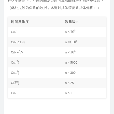
在这个限制下，不同时间复杂度的算法能解决的问题规模如下
（此处是较为保险的数据，比赛时具体情况要具体分析）：
时间复杂度
数量级 n
O(N)
n <
10
8
O(NlogN)
n <=
10
6
O(N
)
n <
N
10
5
O(
)
n < 5000
n
2
O(
)
n < 300
n
3
O(
)
n < 25
2
n
O(N!)
n < 11