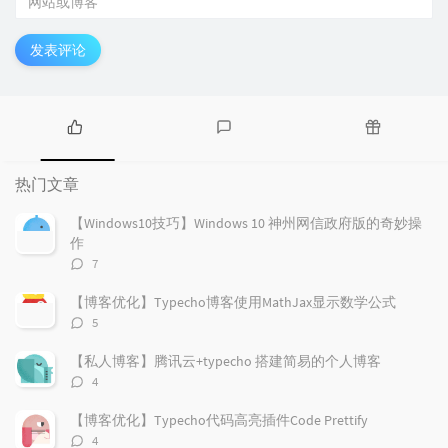
发表评论
热
最
随
门
新
机
热门文章
文
评
文
章
论
章
【Windows10技巧】Windows 10 神州网信政府版的奇妙操
作
评
7
论
数：
【博客优化】Typecho博客使用MathJax显示数学公式
评
5
论
数：
【私人博客】腾讯云+typecho 搭建简易的个人博客
评
4
论
数：
【博客优化】Typecho代码高亮插件Code Prettify
评
4