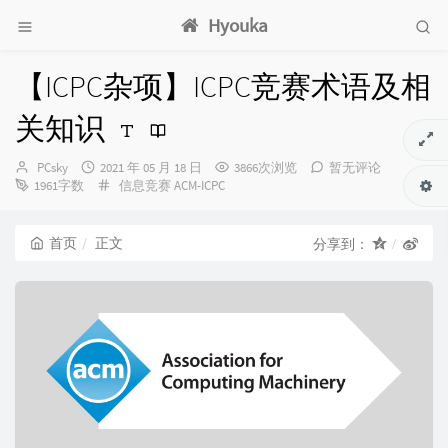
Hyouka
【ICPC杂项】ICPC竞赛术语及相
关知识
博
发
PCsky
2021 年 05 月 18 日
3866次浏览
暂无评论
主：
布
分
1961字数
信息竞赛
ACM-ICPC
时
类：
间：
首页
正文
分享到：