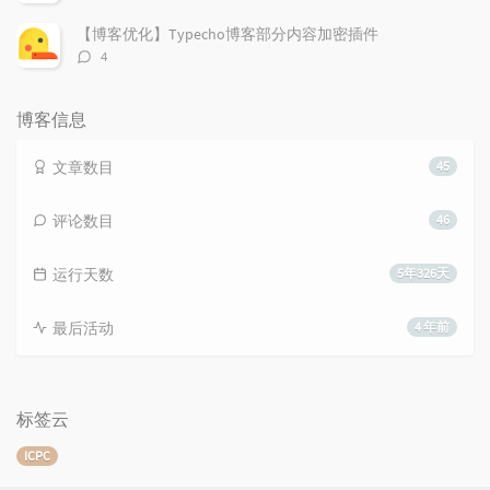
论
数：
【博客优化】Typecho博客部分内容加密插件
评
4
论
数：
博客信息
文章数目
45
评论数目
46
运行天数
5年326天
最后活动
4 年前
标签云
ICPC